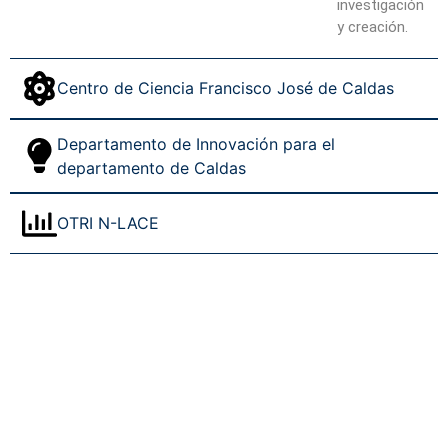
investigación
y creación.
Centro de Ciencia Francisco José de Caldas
Departamento de Innovación para el
departamento de Caldas
OTRI N-LACE
Editorial
Convenios
Convocatoria interna
U caldas en tu
Innovación y
Centro Cultural