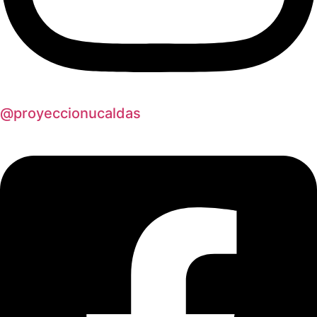
@proyeccionucaldas