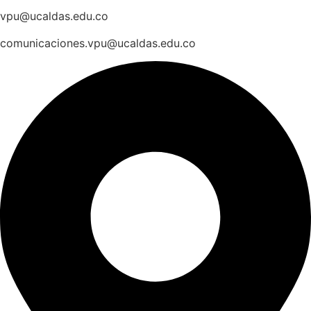
vpu@ucaldas.edu.co
comunicaciones.vpu@ucaldas.edu.co