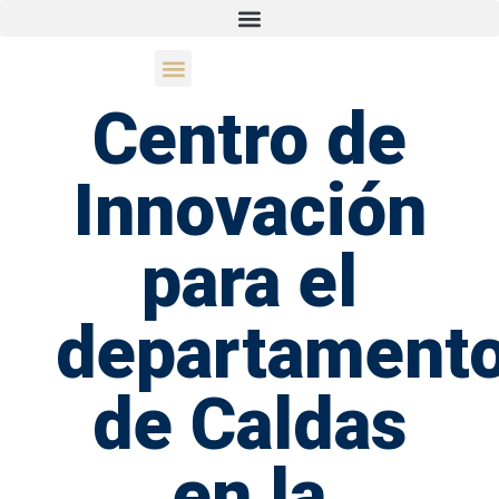
Proyección cultural
Proyectos y convocatoria
Centro de
Innovación
para el
departament
de Caldas
en la