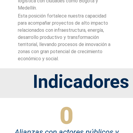
logística con ciudades como Bogotá y
Medellín.
Esta posición fortalece nuestra capacidad
para acompañar proyectos de alto impacto
relacionados con infraestructura, energía,
desarrollo productivo y transformación
territorial, llevando procesos de innovación a
zonas con gran potencial de crecimiento
económico y social.
Indicadores
0
Alianzas con actores públicos y
Título de número