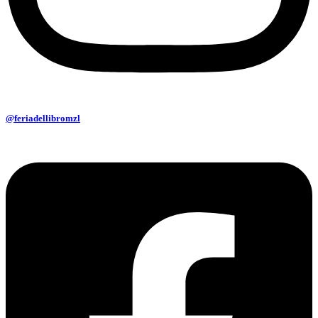
@feriadellibromzl